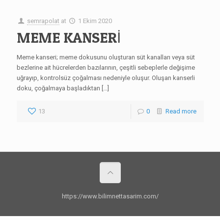
semrapolat
at
1 Ekim 2020
MEME KANSERİ
Meme kanseri; meme dokusunu oluşturan süt kanalları veya süt
bezlerine ait hücrelerden bazılarının, çeşitli sebeplerle değişime
uğrayıp, kontrolsüz çoğalması nedeniyle oluşur. Oluşan kanserli
doku, çoğalmaya başladıktan […]
13
0
Read more
https://www.bilimnettasarim.com/